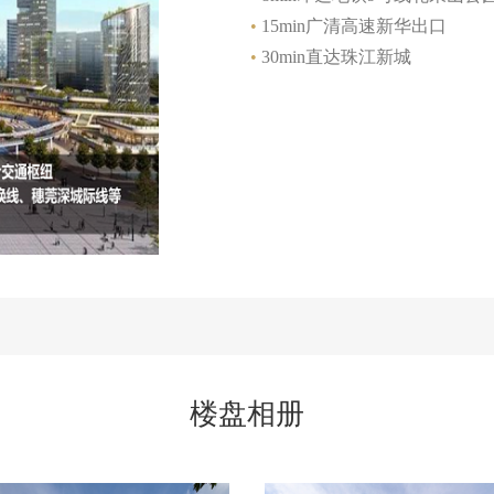
•
15min广清高速新华出口
•
30min直达珠江新城
楼盘相册