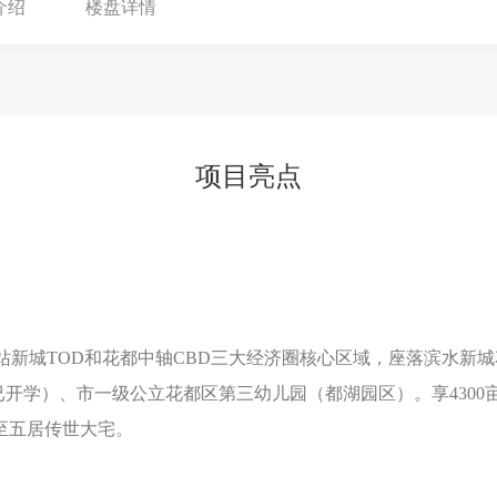
介绍
楼盘详情
项目亮点
站新城TOD和花都中轴CBD三大经济圈核心区域，座落滨水新
学）、市一级公立花都区第三幼儿园（都湖园区）。享4300亩4
三至五居传世大宅。