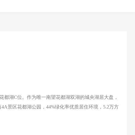
城花都湖C位。作为唯一南望花都湖双湖的城央湖居大盘，
A景区花都湖公园，44%绿化率优质居住环境，5.2万方