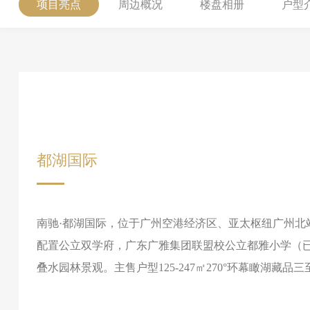
项目亮点
周边概况
楼盘相册
户型
都湖国际
南驰·都湖国际，位于广州空港经济区、亚太枢纽广州北
配置公立双学府，广东广雅集团联盟校公立都雅小学（已开
叠水园林景观。主售户型125-247㎡270°环幕瞰湖藏品