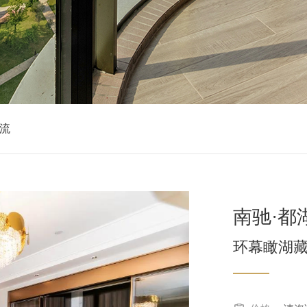
流
南驰·都
环幕瞰湖